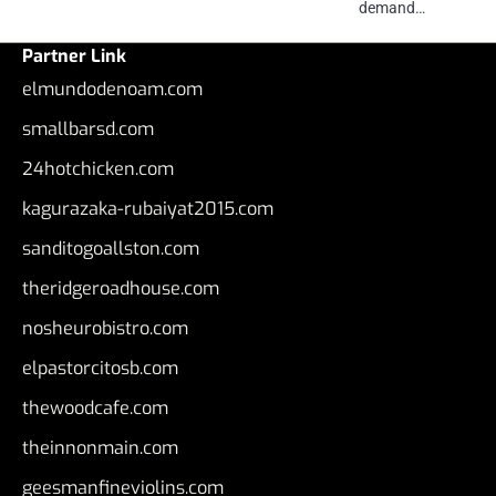
demand…
Partner Link
elmundodenoam.com
smallbarsd.com
24hotchicken.com
kagurazaka-rubaiyat2015.com
sanditogoallston.com
theridgeroadhouse.com
nosheurobistro.com
elpastorcitosb.com
thewoodcafe.com
theinnonmain.com
geesmanfineviolins.com