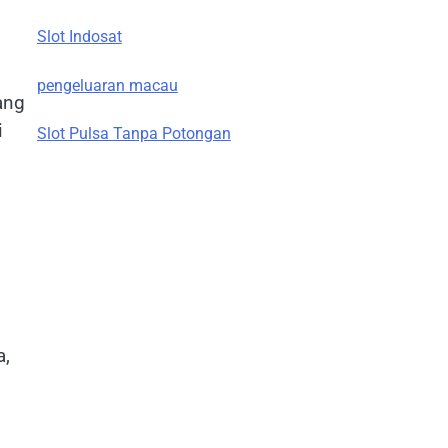
Slot Indosat
pengeluaran macau
ang
i
Slot Pulsa Tanpa Potongan
a,