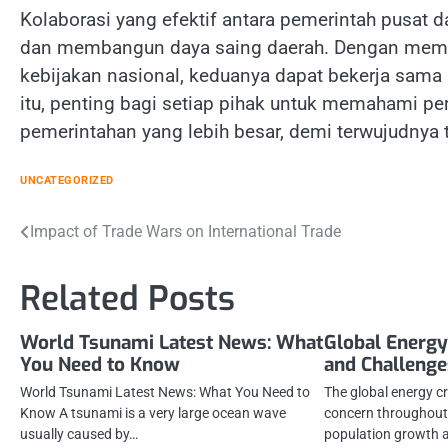
Kolaborasi yang efektif antara pemerintah pusat 
dan membangun daya saing daerah. Dengan meman
kebijakan nasional, keduanya dapat bekerja sama
itu, penting bagi setiap pihak untuk memahami p
pemerintahan yang lebih besar, demi terwujudny
UNCATEGORIZED
Post
Impact of Trade Wars on International Trade
navigation
Related Posts
World Tsunami Latest News: What
Global Energy 
You Need to Know
and Challenge
World Tsunami Latest News: What You Need to
The global energy cri
Know A tsunami is a very large ocean wave
concern throughout 
usually caused by…
population growth a