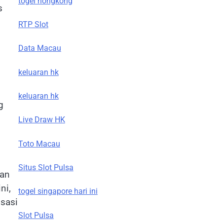
togel hongkong
s
RTP Slot
Data Macau
keluaran hk
keluaran hk
g
Live Draw HK
Toto Macau
Situs Slot Pulsa
kan
ni,
togel singapore hari ini
isasi
Slot Pulsa