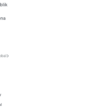
blik
ena
obal
y
al