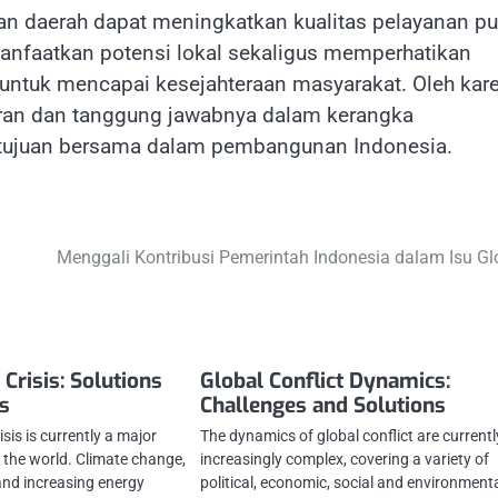
dan daerah dapat meningkatkan kualitas pelayanan pu
faatkan potensi lokal sekaligus memperhatikan
 untuk mencapai kesejahteraan masyarakat. Oleh kar
eran dan tanggung jawabnya dalam kerangka
a tujuan bersama dalam pembangunan Indonesia.
Menggali Kontribusi Pemerintah Indonesia dalam Isu Gl
Crisis: Solutions
Global Conflict Dynamics:
s
Challenges and Solutions
sis is currently a major
The dynamics of global conflict are currentl
the world. Climate change,
increasingly complex, covering a variety of
nd increasing energy
political, economic, social and environment