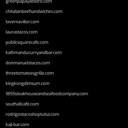
greenpapayabistro.com
chitalianbeefsandwiches.com
tavernaviilor.com
laurastacos.com
publicsquarecafe.com
kathmanducurryandbar.com
donmanuelstacos.com
threetomatoesgrille.com
kingkongdimsum.com
1855steakhouseandseafoodcompany.com
southallcafe.com
rodrigostacoshoptulsa.com
kaji-bar.com