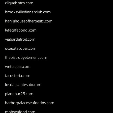
cliquebistro.com
brooksvilledinnerclub.com
harrishouseofheroestx.com
lyfecafebondi.com
viabardetroit.com
ocasotacobar.com
thebistrobyelement.com
wettacoss.com
tacostoria.com
losdanzantesatx.com
pianobar25.com
harborpalaceseafoodnv.com
mobseafood.com