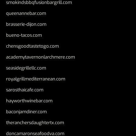
smokindsbbqfusionbargrill.com
queenannebar.com
brasserie-dijon.com
bueno-tacos.com
chensgoodtastetogo.com
academytavernonlarchmere.com
seasidegrillellc.com
royalgrillmediterranean.com
sarosthaicafe.com
hayworthwinebar.com
baconjamdiner.com
theranchersdaughtertx.com
doncamaronseafoodva.com