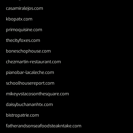
casamiralejos.com
kbopatx.com
primoquisine.com
thecityfoxes.com
boneschophouse.com
chezmartin-restaurant.com
pianobar-lacaleche.com
schoolhousereport.com
mikeyvstacosonthesquare.com
daisybuchananhtx.com
bistropatrie.com
fatherandsonseafoodsteakntake.com