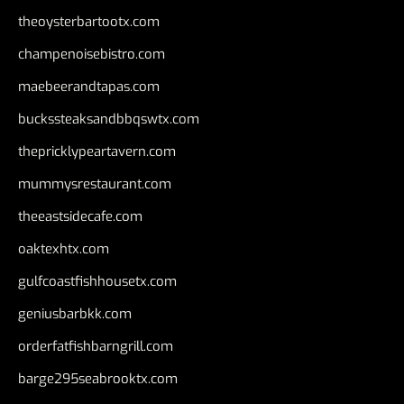
theoysterbartootx.com
champenoisebistro.com
maebeerandtapas.com
buckssteaksandbbqswtx.com
thepricklypeartavern.com
mummysrestaurant.com
theeastsidecafe.com
oaktexhtx.com
gulfcoastfishhousetx.com
geniusbarbkk.com
orderfatfishbarngrill.com
barge295seabrooktx.com