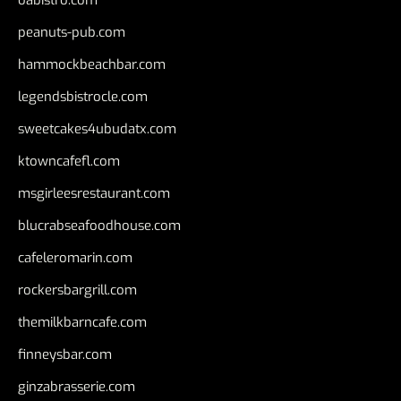
peanuts-pub.com
hammockbeachbar.com
legendsbistrocle.com
sweetcakes4ubudatx.com
ktowncafefl.com
msgirleesrestaurant.com
blucrabseafoodhouse.com
cafeleromarin.com
rockersbargrill.com
themilkbarncafe.com
finneysbar.com
ginzabrasserie.com