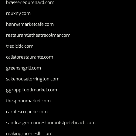
brasseriedurenard.com
rouxny.com
henrysmarketcafe.com
restaurantletheatrecolmar.com
tredicidc.com
calistorestaurante.com
greensngrill.com
sakehousetorrington.com
ggroppifoodmarket.com
thespoonmarket.com
carolescreperie.com
sandrasgermanrestaurantstpetebeach.com
makingroceriesllc.com