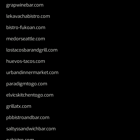
grapwinebar.com
lekavachabistro.com
bistro-fukoan.com
medorseattle.com
lostacosbarandgrill.com
huevos-tacos.com
urbandinnermarket.com
paradigmtogo.com
elvicskitchentogo.com
grillatx.com
pbbistroandbar.com
saltyssandwichbar.com
oabistro.com