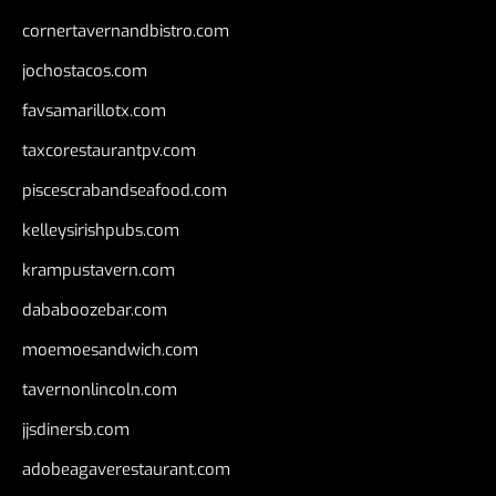
cornertavernandbistro.com
jochostacos.com
favsamarillotx.com
taxcorestaurantpv.com
piscescrabandseafood.com
kelleysirishpubs.com
krampustavern.com
dababoozebar.com
moemoesandwich.com
tavernonlincoln.com
jjsdinersb.com
adobeagaverestaurant.com