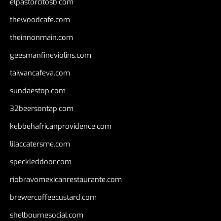
elpastorcitosb.com
thewoodcafe.com
theinnonmain.com
geesmanfineviolins.com
taiwancafeva.com
sundaestop.com
32beersontap.com
kebbehafricanprovidence.com
lilaccatersme.com
speckleddoor.com
riobravomexicanrestaurante.com
brewercoffeecustard.com
shelbournesocial.com