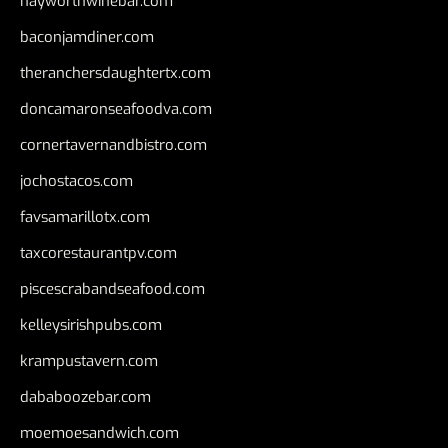
hayworthwinebar.com
baconjamdiner.com
theranchersdaughtertx.com
doncamaronseafoodva.com
cornertavernandbistro.com
jochostacos.com
favsamarillotx.com
taxcorestaurantpv.com
piscescrabandseafood.com
kelleysirishpubs.com
krampustavern.com
dababoozebar.com
moemoesandwich.com