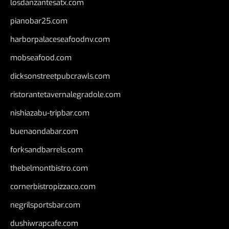
losdanzantesatx.com
pianobar25.com
harborpalaceseafoodnv.com
mobseafood.com
dicksonstreetpubcrawls.com
ristorantetavernalegradole.com
nishiazabu-tripbar.com
buenaondabar.com
forksandbarrels.com
thebelmontbistro.com
cornerbistropizzaco.com
negrilsportsbar.com
dushiwrapcafe.com