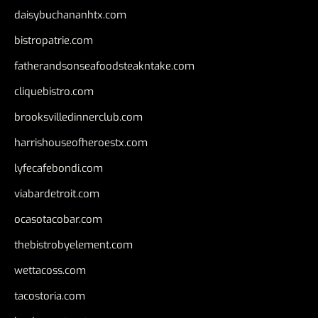
daisybuchananhtx.com
bistropatrie.com
fatherandsonseafoodsteakntake.com
cliquebistro.com
brooksvilledinnerclub.com
harrishouseofheroestx.com
lyfecafebondi.com
viabardetroit.com
ocasotacobar.com
thebistrobyelement.com
wettacoss.com
tacostoria.com