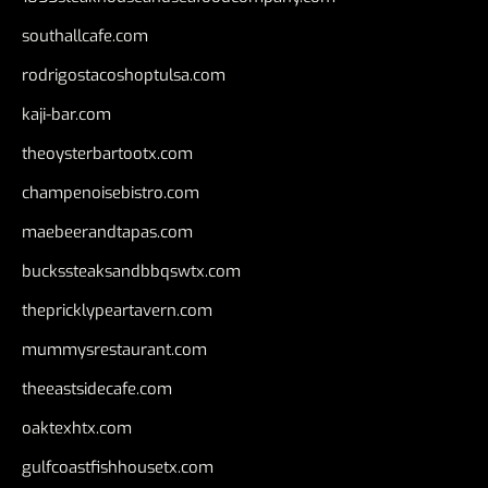
southallcafe.com
rodrigostacoshoptulsa.com
kaji-bar.com
theoysterbartootx.com
champenoisebistro.com
maebeerandtapas.com
buckssteaksandbbqswtx.com
thepricklypeartavern.com
mummysrestaurant.com
theeastsidecafe.com
oaktexhtx.com
gulfcoastfishhousetx.com