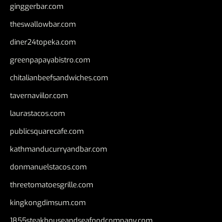
ginggerbar.com
theswallowbar.com
diner24topeka.com
greenpapayabistro.com
chitalianbeefsandwiches.com
tavernaviilor.com
laurastacos.com
publicsquarecafe.com
kathmanducurryandbar.com
donmanuelstacos.com
threetomatoesgrille.com
kingkongdimsum.com
1855steakhouseandseafoodcompany.com