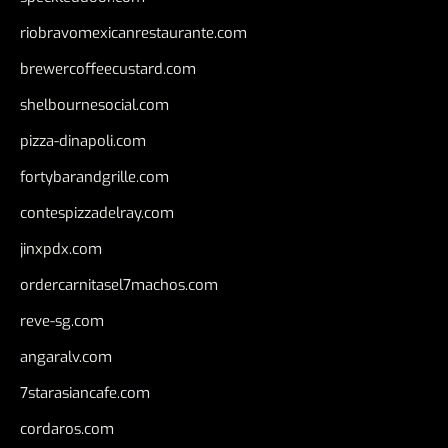
riobravomexicanrestaurante.com
brewercoffeecustard.com
shelbournesocial.com
pizza-dinapoli.com
fortybarandgrille.com
contespizzadelray.com
jinxpdx.com
ordercarnitasel7machos.com
reve-sg.com
angaralv.com
7starasiancafe.com
cordaros.com