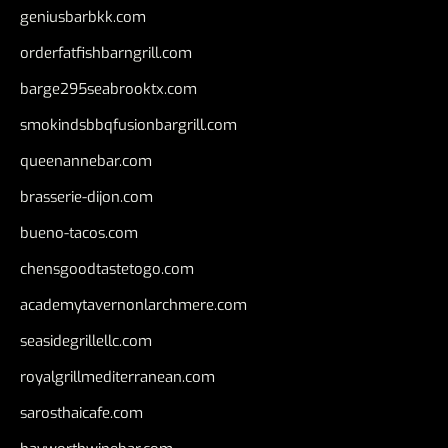
geniusbarbkk.com
orderfatfishbarngrill.com
barge295seabrooktx.com
smokindsbbqfusionbargrill.com
queenannebar.com
brasserie-dijon.com
bueno-tacos.com
chensgoodtastetogo.com
academytavernonlarchmere.com
seasidegrillellc.com
royalgrillmediterranean.com
sarosthaicafe.com