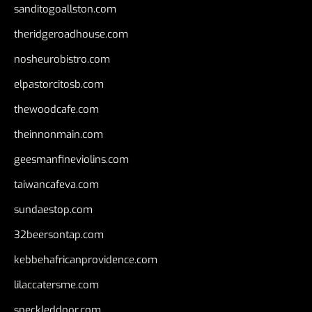
sanditogoallston.com
theridgeroadhouse.com
nosheurobistro.com
elpastorcitosb.com
thewoodcafe.com
theinnonmain.com
geesmanfineviolins.com
taiwancafeva.com
sundaestop.com
32beersontap.com
kebbehafricanprovidence.com
lilaccatersme.com
speckleddoor.com