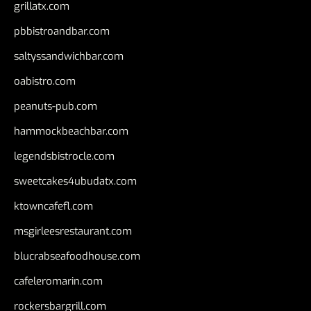
grillatx.com
pbbistroandbar.com
saltyssandwichbar.com
oabistro.com
peanuts-pub.com
hammockbeachbar.com
legendsbistrocle.com
sweetcakes4ubudatx.com
ktowncafefl.com
msgirleesrestaurant.com
blucrabseafoodhouse.com
cafeleromarin.com
rockersbargrill.com