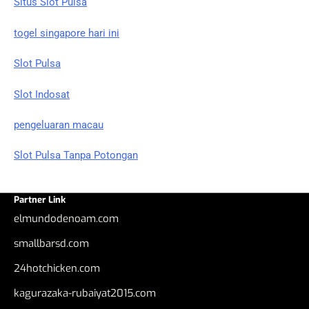
Situs Slot Pulsa
togel singapore hari ini
Slot Pulsa
Slot Indosat
pengeluaran macau
Slot Pulsa Tanpa Potongan
Partner Link
elmundodenoam.com
smallbarsd.com
24hotchicken.com
kagurazaka-rubaiyat2015.com