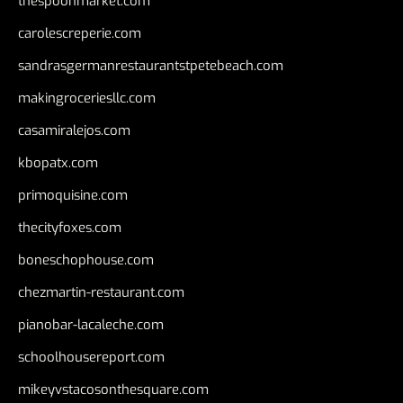
thespoonmarket.com
carolescreperie.com
sandrasgermanrestaurantstpetebeach.com
makingroceriesllc.com
casamiralejos.com
kbopatx.com
primoquisine.com
thecityfoxes.com
boneschophouse.com
chezmartin-restaurant.com
pianobar-lacaleche.com
schoolhousereport.com
mikeyvstacosonthesquare.com